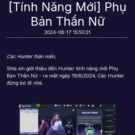
[Tính Năng Mới] Phụ
Bản Thần Nữ
2024-08-17 15:50:21
Các Hunter thân mến,
Shia xin giới thiệu đến Hunter tính năng mới Phụ
Bản Thần Nữ - ra mắt ngày 19/8/2024. Các Hunter
đừng bỏ lỡ nhé.