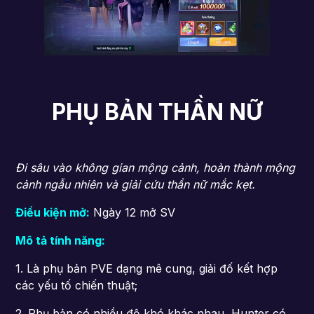
PHỤ BẢN THẦN NỮ
Đi sâu vào không gian mộng cảnh, hoàn thành mộng
cảnh ngẫu nhiên và giải cứu thần nữ mắc kẹt.
Điều kiện mở:
Ngày 12 mở SV
Mô tả tính năng:
1. Là phụ bản PVE dạng mê cung, giải đố kết hợp
các yếu tố chiến thuật;
2. Phụ bản có nhiều độ khó khác nhau, Hunter có