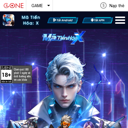
Nạp thẻ
GAME
Mã Tiến
Hóa: X