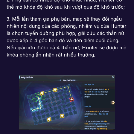
thể mở khóa độ khó sau khi vượt qua độ khó trước;
3. Mỗi lần tham gia phụ bản, map sẽ thay đổi ngẫu
nhiên nội dung của các phòng, nhiệm vụ của Hunter
là chọn tuyến đường phù hợp, giải cứu các thần nữ
được xếp ở 4 góc bản đồ và đến điểm cuối cùng.
Nếu giải cứu được cả 4 thần nữ, Hunter sẽ được mở
khóa phòng ẩn nhận rất nhiều thưởng.