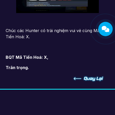
Chúc các Hunter có trải nghiệm vui vẻ cùng Mã
Tiến Hoá: X.
BQT Mã Tiến Hoá: X,
Trân trọng.